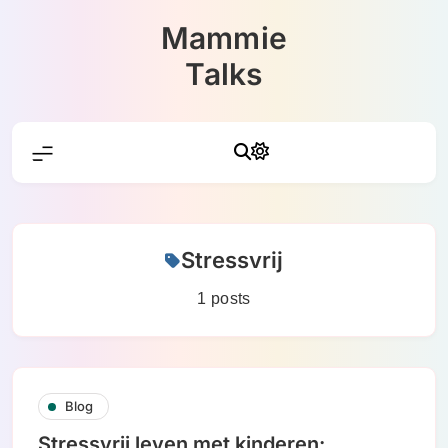
Skip
Mammie
to
content
Talks
Stressvrij
1 posts
Blog
Stressvrij leven met kinderen: