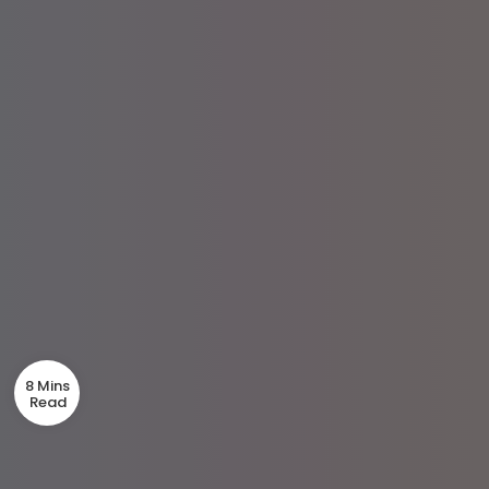
8 Mins