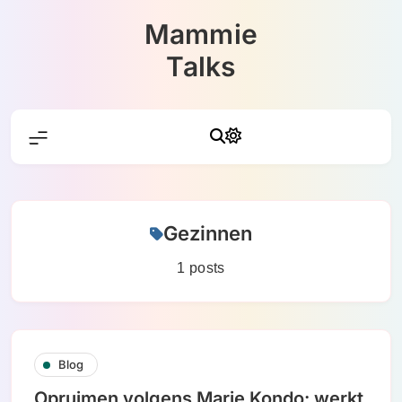
Skip
Mammie
to
content
Talks
Gezinnen
1 posts
Blog
Opruimen volgens Marie Kondo: werkt