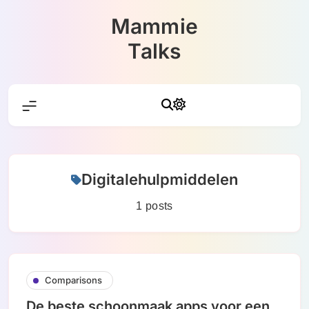
Skip
Mammie
to
content
Talks
Digitalehulpmiddelen
1 posts
Comparisons
De beste schoonmaak apps voor een